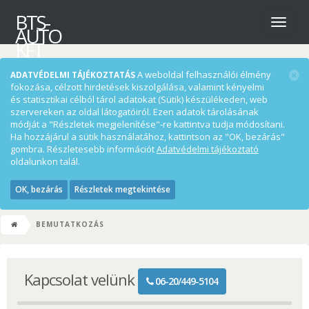
BTS-
Menü
AUTO
KFT
A weboldal felhasználói élmény
ADATVÉDELMI TÁJÉKOZTATÁS
fokozása, célzott hirdetések kiszolgálása, valamint kényelmi
és statisztikai célból tárol adatokat (Sütik) készülékeden, web
szervereken az oldal látogatóiról. Ezen adatok tárolásának
módját a "Részletek megjelenítése"-re kattintva tudja módosítani.
Ha hozzájárul a sütik használatához, kattintson az "OK, bezárás"
gombra. Részletesebb információt
Adatvédelmi tájékoztató
oldalunkon talál.
OK, bezárás
Részletek megtekintése
BEMUTATKOZÁS
Kapcsolat velünk
06-20/449-5104